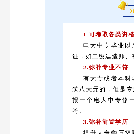
0
1
.
可
考
取各类资
电大中专毕业以
证，如二级建造师、
2.
弥补专业不符
有大专或者本科
筑八大元的，但是专
报一个电大中专修
符。
3.
弥
补前置学历
提升大专学历需