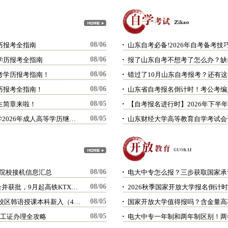
08/06
历报考全指南
山东自考必备!2026年自考备考技
08/06
考学历报考全指南
报了山东自考不想考了怎么办？缺
08/06
高考学历报考指南！
错过了10月山东自考报考？还有
08/06
学历报考全指南！
08/05
生简章来啦！
08/05
【最新】山东外国语职业技术大学2026年成人高等学历继续教育招生简章
08/06
国各院校接机信息汇总
电大中专怎么报？三步获取国家承
08/06
留学生必看 | 韩国高铁KTX与SR合并获批，9月起高铁KTX票价下调10%
08/05
27年3月入学 | 韩国汉阳大学首尔校区韩语授课本科新入（4年制）招生指南
国家开放大学值得报吗？含金量高
08/05
打工证办理全攻略
电大中专一年制和两年制区别！两