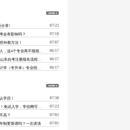
07/22
巧分享!
07/18
考会有影响吗？
07/07
这些补救方法！
06/17
山东省自考报名倒计时！考公考编人，这4个专业再不报就晚了
06/17
【自考报名进行时】2026年下半年山东自考注册报名流程全解析！
06/17
山东财经大学高等教育自学考试会计学（专升本）专业招生简章
07/30
认学历！
07/23
2026秋季国家开放大学报名倒计时！免试入学，学信网可查，错过再等半年！
07/02
不高？
07/01
年制更靠谱吗？一次讲清