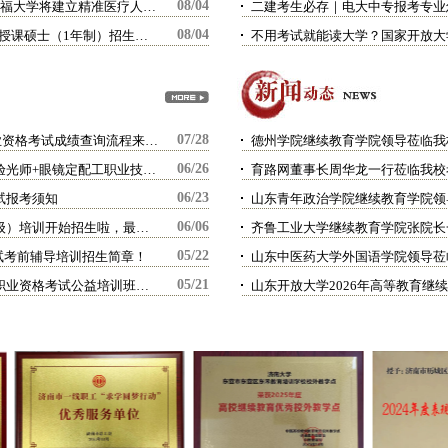
08/04
留学生必看 | 釜山国立大学与斯坦福大学将建立精准医疗人工智能中心
二建考生必存｜电大中专报考专业
08/04
27年3月入学 | 韩国岭南大学 双语授课硕士（1年制）招生指南
07/28
重要通知 | 2026年社会工作者职业资格考试成绩查询流程来啦！
德州学院继续教育学院领导莅临我
06/26
2026年眼视光从业者必备：眼镜验光师+眼镜定配工职业技能等级证书报考指南！
育路网董事长周华龙一行莅临我校
06/23
试报考须知
06/06
2026年德州学院长期照护师（五级）培训开始招生啦，最高可领1000元补贴！
齐鲁工业大学继续教育学院张院长
05/22
试考前辅导培训招生简章！
山东中医药大学外国语学院领导莅
05/21
市中区举办2026年度社会工作者职业资格考试公益培训班，我校助力培训顺利开展