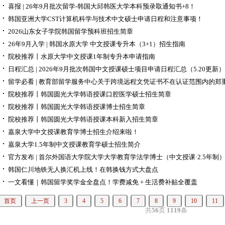
喜报 | 26年9月批次留学-韩国大邱韩医大学本科预录取通知书+8！
韩国亚洲大学CST计算机科学与技术中文硕士申请日程和注意事项！
2026山东女子学院韩国留学预科班招生简章
26年9月入学 | 韩国水原大学 中文授课专升本（3+1）招生指南
院校推荐丨水原大学中文授课1年制专升本申请指南
日程汇总 | 2026年9月批次韩国中文授课硕士项目申请日程汇总（5.20更新）
留学必看 | 教育部留学服务中心关于跨境远程文凭证书不在认证范围内的郑
院校推荐丨韩国圆光大学韩语授课口腔医学硕士招生简章
院校推荐丨韩国圆光大学韩语授课博士招生简章
院校推荐丨韩国圆光大学韩语授课本科新入招生简章
嘉泉大学中文授课教育学博士招生介绍来啦！
嘉泉大学1.5年制中文授课教育学硕士招生简介
官方发布 | 首尔外国语大学院大学大学教育学法学博士（中文授课·2.5年制
韩国仁川地铁无人换汇机上线！在韩换钱方式大盘点
一文看懂｜韩国留学奖学金全盘点！学费减免 + 生活费补贴全覆盖
首页
上一页
3
4
5
6
7
8
9
10
11
共
56
页
1119
条