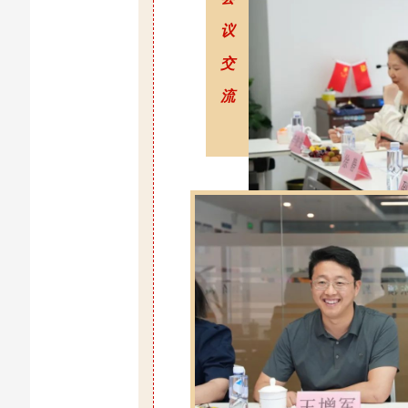
议
交
流