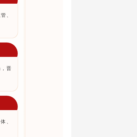
主管、
岗，晋
媒体、