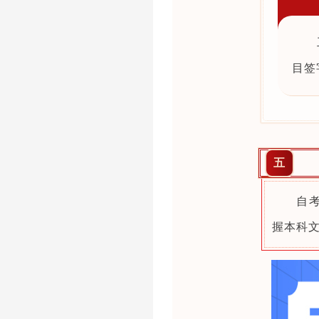
目签
五
自
握本科