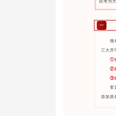
自考为
一
领
三大开
①
②
③
零
添加房