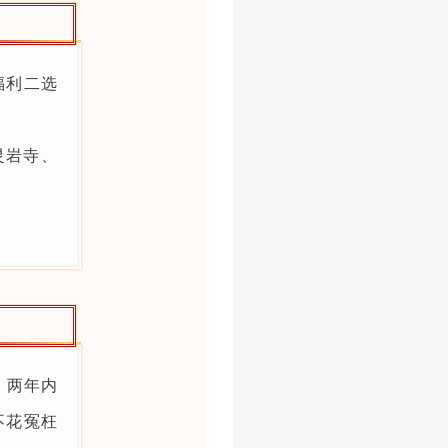
福利二选
灵岩寺、
，两年内
不花冤枉