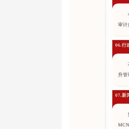
审计
06.
升管
07.
MC