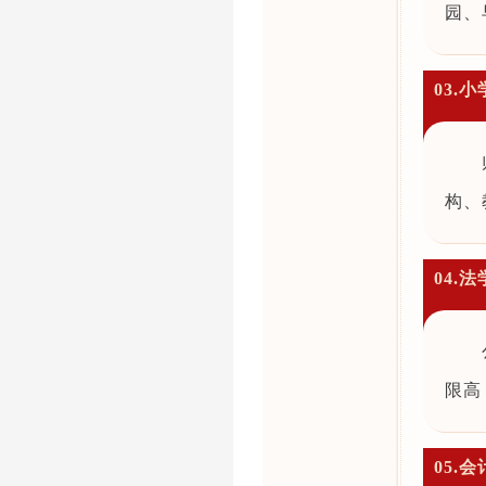
园、
03.
构、
04.法
限高
05.