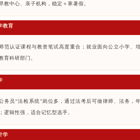
早教中心、亲子机构，稳定＋寒暑假。
小学教育
师范认证课程与教资笔试高度重合；就业面向公立小学、
教育科研部门。
学
公务员“法检系统”岗位多，通过法考后可做律师、法务，
；逻辑性强，适合记忆型选手。
会计学