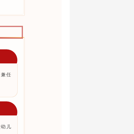
；兼任
进幼儿