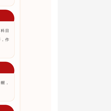
考科目
师，作
帷幄，