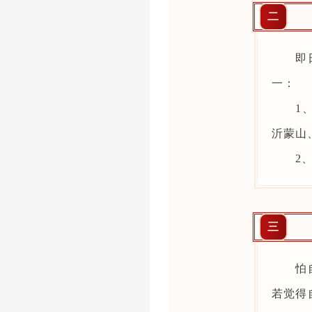
二
即
一：
1
沂蒙山
2
三
怕
若觉得